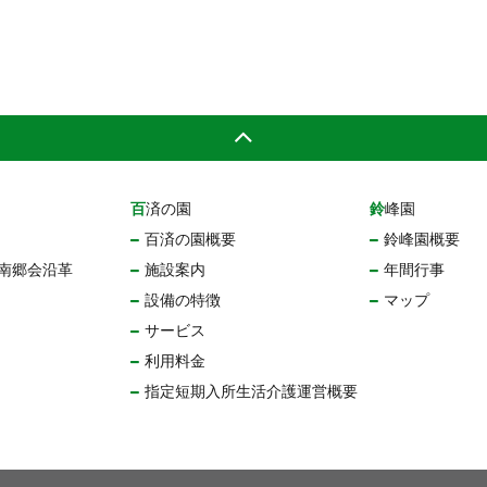
百済の園
鈴峰園
百済の園概要
鈴峰園概要
南郷会沿革
施設案内
年間行事
設備の特徴
マップ
サービス
利用料金
指定短期入所生活介護運営概要