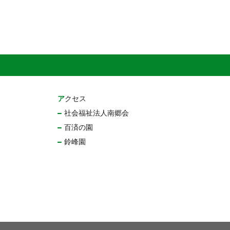
アクセス
社会福祉法人南郷会
百済の園
鈴峰園